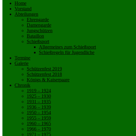
Home
Vorstand
Abteilungen
Ehrengarde
Damengarde
Jungschützen
Bataillon
Schießsport
Allgemeines zum Schießsport
Schießregeln für Jugendliche
Termine
Galerie
Schützenfest 2019
Schützenfest 2018
Königs & Kaiserpaare
Chronik
1919 – 1924
1925 – 1930
1931 – 1935
1936 – 1939
1950 – 1954
1955 – 1959
1960 – 1965
1966 – 1970
1971 – 1975