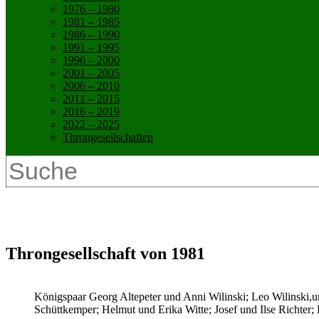
1976 – 1980
1981 – 1985
1986 – 1990
1991 – 1995
1996 – 2000
2001 – 2005
2006 – 2010
2011 – 2015
2016 – 2019
2022 – 2025
Throngesellschaften
1981 – 1985
Throngesellschaft von 1981
Königspaar Georg Altepeter und Anni Wilinski; Leo Wilinski,
Schüttkemper; Helmut und Erika Witte; Josef und Ilse Richter