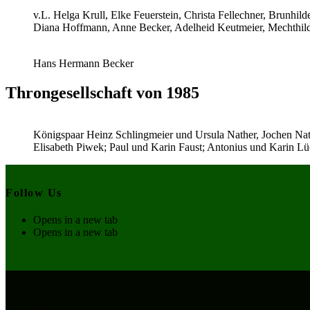
v.L. Helga Krull, Elke Feuerstein, Christa Fellechner, Brunhi
Diana Hoffmann, Anne Becker, Adelheid Keutmeier, Mechthild
Hans Hermann Becker
Throngesellschaft von 1985
Königspaar Heinz Schlingmeier und Ursula Nather, Jochen Nat
Elisabeth Piwek; Paul und Karin Faust; Antonius und Karin 
Follow Us
Opens in a new tab
Opens in a new tab