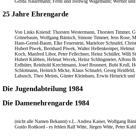
Gerda Nauermann; Ferdi und Hedwig Wagemann; Werner und Kät
25 Jahre Ehrengarde
Von Links Kniend: Thorsten Westermann, Thorsten Timmer, Gui
Grünebaum, Wolfgang Bänisch, Simone Timmer, Jens Rose, Marc
Hans-Gernd-Baum, Elke Feuerstein, Marielore Schnafel, Christ
Hubert Piwek, Bernhard Piwek, Walter Hellenkemper, Helmut W
Koch, Manfred Libor, Peter Fellechner, Heinz Schüller, Will
Hubert Kübben, Helmut Wecek, Heinz Schlingmeier, Alfons Brö
Erdhüter, Reinhold Krechtmann, Josef Brunnert, Bubi Krull, H
Schlotmann, Heinrich Micke, Klaus Schnafel, Georg Heidfeld
Labusch, Theo Meints, Günter Kleinhans, Erwin Heinrich und F
Die Jugendabteilung 1984
Die Damenehrengarde 1984
(nicht alle Namen Bekannt) v.L. Andrea Kaiser, Wolfgang Bän
Guido Rottkord - es fehlen Ralf Witte, Jürgen Witte, Peter Ka