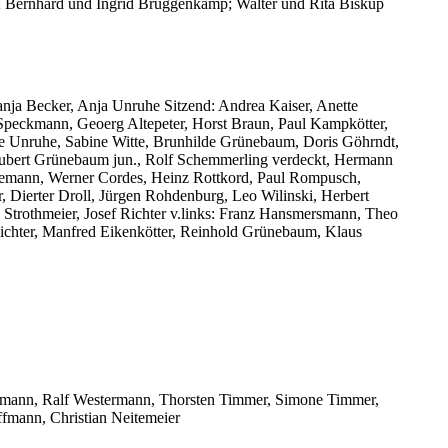
; Bernhard und Ingrid Brüggenkamp; Walter und Rita Biskup
ja Becker, Anja Unruhe Sitzend: Andrea Kaiser, Anette
Speckmann, Geoerg Altepeter, Horst Braun, Paul Kampkötter,
tte Unruhe, Sabine Witte, Brunhilde Grünebaum, Doris Göhrndt,
 Hubert Grünebaum jun., Rolf Schemmerling verdeckt, Hermann
Thiemann, Werner Cordes, Heinz Rottkord, Paul Rompusch,
 Dierter Droll, Jürgen Rohdenburg, Leo Wilinski, Herbert
 Strothmeier, Josef Richter v.links: Franz Hansmersmann, Theo
ichter, Manfred Eikenkötter, Reinhold Grünebaum, Klaus
ermann, Ralf Westermann, Thorsten Timmer, Simone Timmer,
ffmann, Christian Neitemeier