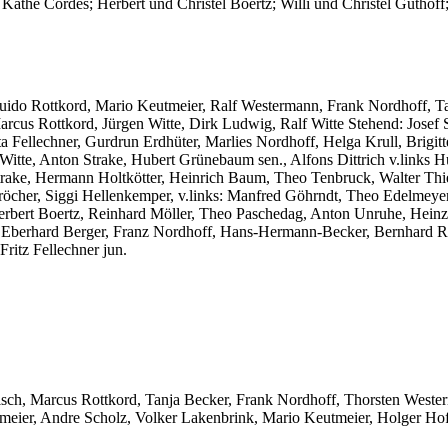
he Cordes; Herbert und Christel Boertz; Willi und Christel Guthoff
do Rottkord, Mario Keutmeier, Ralf Westermann, Frank Nordhoff, Tan
us Rottkord, Jürgen Witte, Dirk Ludwig, Ralf Witte Stehend: Josef 
a Fellechner, Gurdrun Erdhüter, Marlies Nordhoff, Helga Krull, Brigi
itte, Anton Strake, Hubert Grünebaum sen., Alfons Dittrich v.links
i Strake, Hermann Holtkötter, Heinrich Baum, Theo Tenbruck, Walter 
cher, Siggi Hellenkemper, v.links: Manfred Göhrndt, Theo Edelmeyer,
erbert Boertz, Reinhard Möller, Theo Paschedag, Anton Unruhe, Heinz
, Eberhard Berger, Franz Nordhoff, Hans-Hermann-Becker, Bernhard R
ritz Fellechner jun.
isch, Marcus Rottkord, Tanja Becker, Frank Nordhoff, Thorsten West
hlmeier, Andre Scholz, Volker Lakenbrink, Mario Keutmeier, Holger Ho