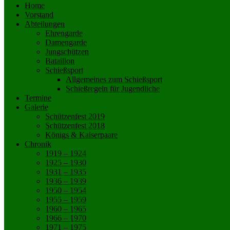
Home
Vorstand
Abteilungen
Ehrengarde
Damengarde
Jungschützen
Bataillon
Schießsport
Allgemeines zum Schießsport
Schießregeln für Jugendliche
Termine
Galerie
Schützenfest 2019
Schützenfest 2018
Königs & Kaiserpaare
Chronik
1919 – 1924
1925 – 1930
1931 – 1935
1936 – 1939
1950 – 1954
1955 – 1959
1960 – 1965
1966 – 1970
1971 – 1975