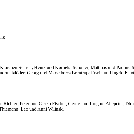
ung
lärchen Schrell; Heinz und Kornelia Schüller; Matthias und Pauline Ste
drun Möller; Georg und Marietheres Brentrup; Erwin und Ingrid Kunt
se Richter; Peter und Gisela Fischer; Georg und Irmgard Altepeter; Di
i Thiemann; Leo und Anni Wilinski