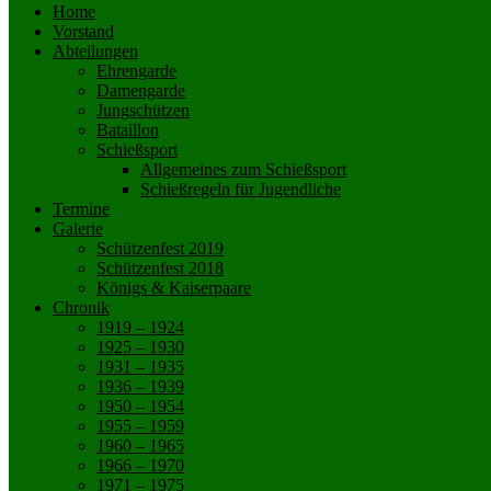
Home
Vorstand
Abteilungen
Ehrengarde
Damengarde
Jungschützen
Bataillon
Schießsport
Allgemeines zum Schießsport
Schießregeln für Jugendliche
Termine
Galerie
Schützenfest 2019
Schützenfest 2018
Königs & Kaiserpaare
Chronik
1919 – 1924
1925 – 1930
1931 – 1935
1936 – 1939
1950 – 1954
1955 – 1959
1960 – 1965
1966 – 1970
1971 – 1975