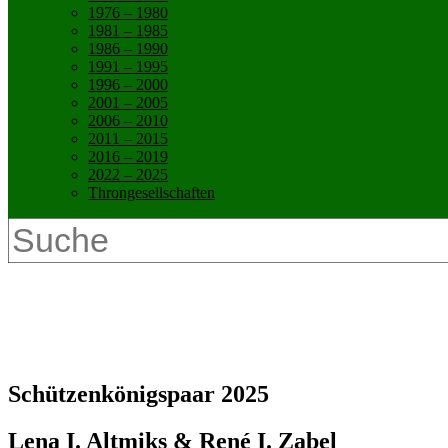
1976 – 1980
1981 – 1985
1986 – 1990
1991 – 1995
1996 – 2000
2001 – 2005
2006 – 2010
2011 – 2015
2016 – 2019
2022 – 2025
Throngesellschaften
New Home
Schützenkönigspaar 2025
Lena I. Altmiks & René I. Zabel